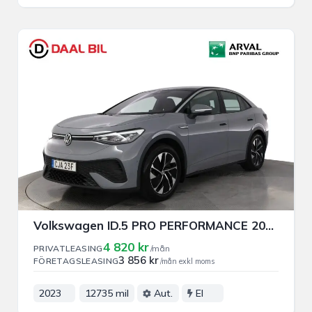
Volkswagen ID.5 PRO PERFORMANCE 204HK 82kWh PRIVAT/FÖRETAGSLEASING
4 820 kr
PRIVATLEASING
/mån
3 856 kr
FÖRETAGSLEASING
/mån exkl moms
2023
12735 mil
Aut.
El