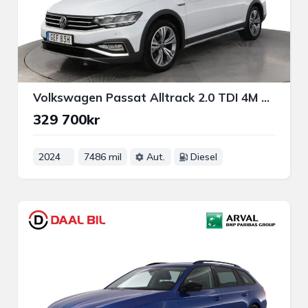
Volkswagen Passat Alltrack 2.0 TDI 4M 200HK DRAG P-VÄRM B-KAM NAVI 3-ZON APP-CON
329 700kr
2024
7486 mil
Aut.
Diesel