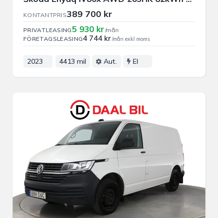
389 700 kr
KONTANTPRIS
5 930 kr
PRIVATLEASING
/mån
4 744 kr
FÖRETAGSLEASING
/mån exkl moms
2023
4413 mil
Aut.
El