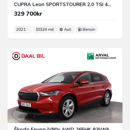
CUPRA Leon SPORTSTOURER 2.0 TSI 4WD 310HK BEATS® DRAG COCKPIT NFC
329 700kr
2021
10324 mil
Aut.
Bensin
Škoda Enyaq iV80x AWD 265HK 82kWh DRAG BACKKAMERA NAVI NFC