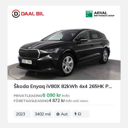
Škoda Enyaq iV80X 82kWh 4x4 265HK PRIVAT/FÖRETAGSLEASING
6 090 kr
PRIVATLEASING
/mån
4 872 kr
FÖRETAGSLEASING
/mån exkl moms
2023
3402 mil
Aut.
El