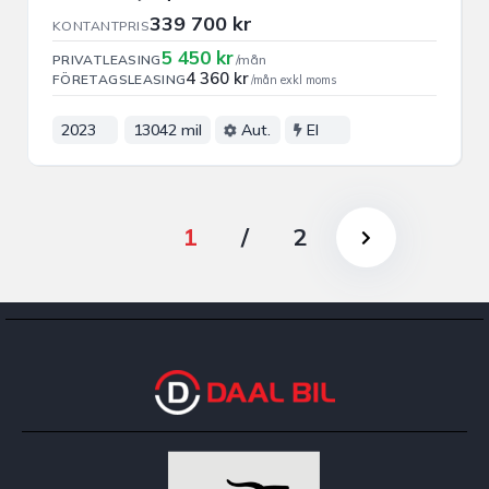
339 700 kr
KONTANTPRIS
5 450 kr
PRIVATLEASING
/mån
4 360 kr
FÖRETAGSLEASING
/mån exkl moms
2023
13042 mil
Aut.
El
1
/
2