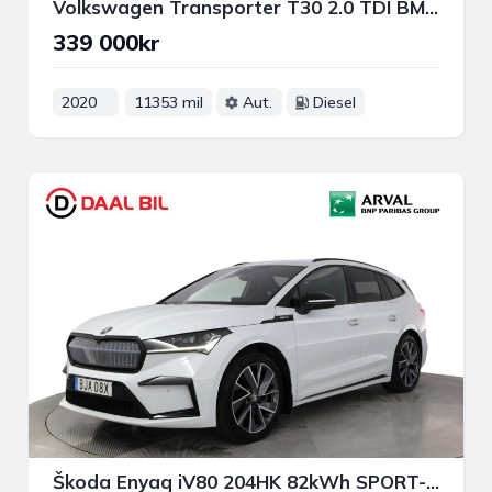
Volkswagen Transporter T30 2.0 TDI BMT 4MOTION 150HK DRAG VÄRMARE P-SENS
339 000kr
2020
11353 mil
Aut.
Diesel
Škoda Enyaq iV80 204HK 82kWh SPORT-LINE DRAG B-KAMERA NFC VÄRMARE NAV