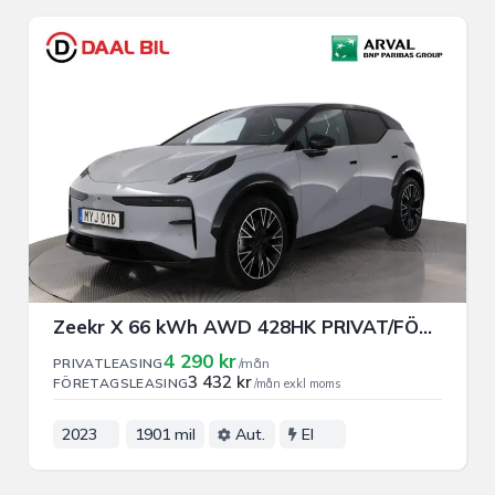
Zeekr X 66 kWh AWD 428HK PRIVAT/FÖRETAGSLEASING
4 290 kr
PRIVATLEASING
/mån
3 432 kr
FÖRETAGSLEASING
/mån exkl moms
2023
1901 mil
Aut.
El