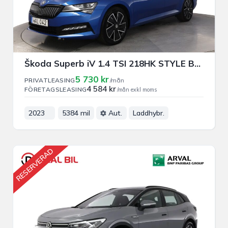
Škoda Superb iV 1.4 TSI 218HK STYLE BUSINESS PRIVAT/FÖRETAGSLEASING
5 730 kr
PRIVATLEASING
/mån
4 584 kr
FÖRETAGSLEASING
/mån exkl moms
2023
5384 mil
Aut.
Laddhybr.
RESERVERAD