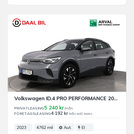
Volkswagen ID.4 PRO PERFORMANCE 204HK 82kWh PRIVAT/FÖRETAGSLEASING
5 240 kr
PRIVATLEASING
/mån
4 192 kr
FÖRETAGSLEASING
/mån exkl moms
2023
4762 mil
Aut.
El