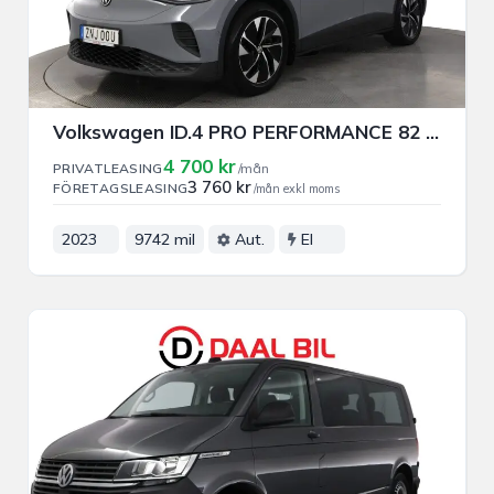
Volkswagen ID.4 PRO PERFORMANCE 82 kWh 204HK PRIVAT/FÖRETAGSLEASING
4 700 kr
PRIVATLEASING
/mån
3 760 kr
FÖRETAGSLEASING
/mån exkl moms
2023
9742 mil
Aut.
El