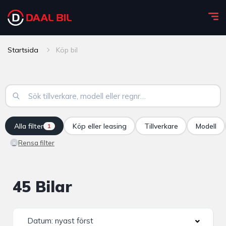
Startsida
Köp bil
Alla filter
Köp eller leasing
Tillverkare
Modell
1
Rensa filter
×
45 Bilar
Datum: nyast först