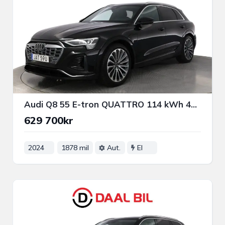
Audi Q8 55 E-tron QUATTRO 114 kWh 408HK S-LINE P-VÄRM B&O® PANO LUFTFJÄD
629 700kr
2024
1878 mil
Aut.
El