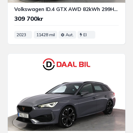
Volkswagen ID.4 GTX AWD 82kWh 299HK DRAG B-KAMERA NAVIGATION P-VÄRM
309 700kr
2023
11428 mil
Aut.
El