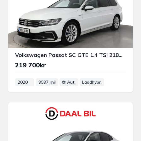
Volkswagen Passat SC GTE 1.4 TSI 218HK DRAG P-VÄRM B-KAM NAVI 3-ZON
219 700kr
2020
9597 mil
Aut.
Laddhybr.