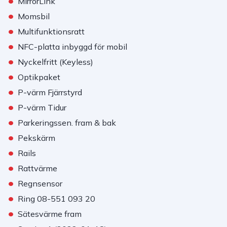
•
MirrorLink
•
Momsbil
•
Multifunktionsratt
•
NFC-platta inbyggd för mobil
•
Nyckelfritt (Keyless)
•
Optikpaket
•
P-värm Fjärrstyrd
•
P-värm Tidur
•
Parkeringssen. fram & bak
•
Pekskärm
•
Rails
•
Rattvärme
•
Regnsensor
•
Ring 08-551 093 20
•
Sätesvärme fram