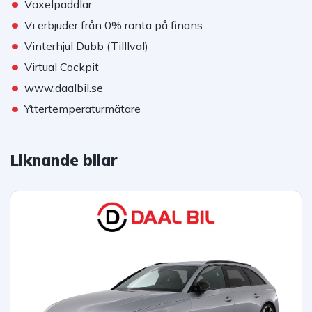
•
Växelpaddlar
•
Vi erbjuder från 0% ränta på finans
•
Vinterhjul Dubb (Tilllval)
•
Virtual Cockpit
•
www.daalbil.se
•
Yttertemperaturmätare
Liknande bilar