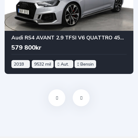
Audi RS4 AVANT 2.9 TFSI V6 QUATTRO 450HK PANO B&O® B-KAM 3-ZON
579 800kr
2018
9532 mil
Aut.
Bensin