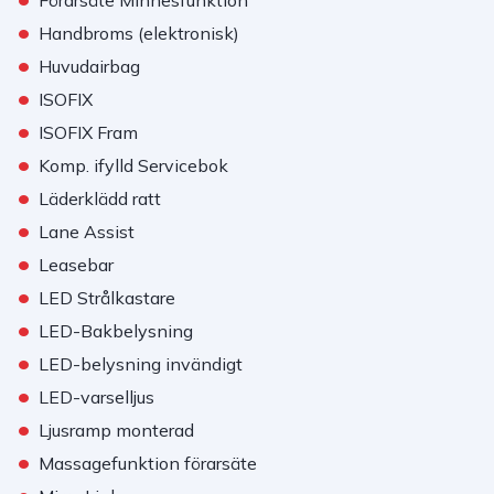
Förarsäte Minnesfunktion
•
Handbroms (elektronisk)
•
Huvudairbag
•
ISOFIX
•
ISOFIX Fram
•
Komp. ifylld Servicebok
•
Läderklädd ratt
•
Lane Assist
•
Leasebar
•
LED Strålkastare
•
LED-Bakbelysning
•
LED-belysning invändigt
•
LED-varselljus
•
Ljusramp monterad
•
Massagefunktion förarsäte