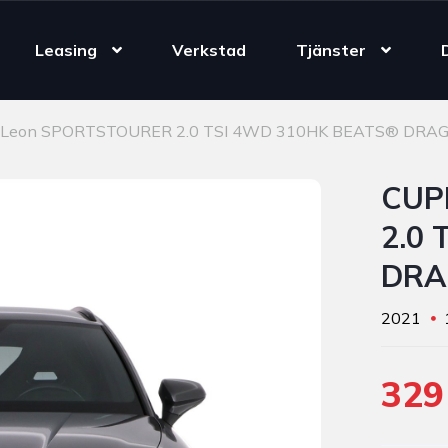
Leasing
Verkstad
Tjänster
Leon SPORTSTOURER 2.0 TSI 4WD 310HK BEATS® DRAG
CUP
2.0
DRA
2021
329