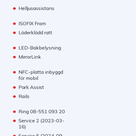
•
Helljusassistans
•
ISOFIX Fram
•
Läderklädd ratt
•
LED-Bakbelysning
•
MirrorLink
•
NFC-platta inbyggd
för mobil
•
Park Assist
•
Rails
•
Ring 08-551 093 20
•
Service 2 (2023-03-
16)
•
Service 5 (2024-09-