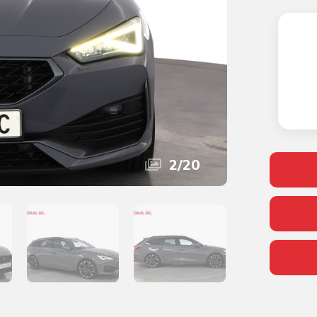
2
/
20