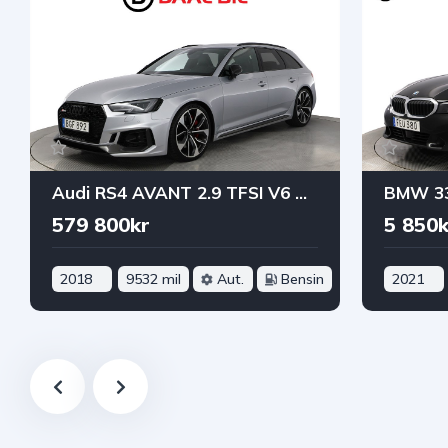
Audi RS4 AVANT 2.9 TFSI V6 QUATTRO 450HK PANO B&O® B-KAM 3-ZON
579 800kr
5 850k
2018
9532 mil
Aut.
Bensin
2021