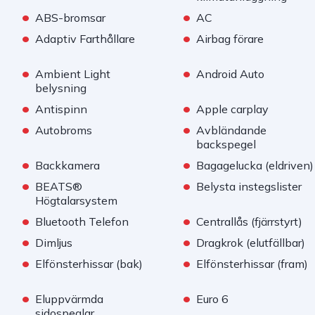
•
•
ABS-bromsar
AC
•
•
Adaptiv Farthållare
Airbag förare
•
•
Ambient Light
Android Auto
belysning
•
•
Antispinn
Apple carplay
•
•
Autobroms
Avbländande
backspegel
•
•
Backkamera
Bagagelucka (eldriven)
•
•
BEATS®
Belysta instegslister
Högtalarsystem
•
•
Bluetooth Telefon
Centrallås (fjärrstyrt)
•
•
Dimljus
Dragkrok (elutfällbar)
•
•
Elfönsterhissar (bak)
Elfönsterhissar (fram)
•
•
Eluppvärmda
Euro 6
sidospeglar