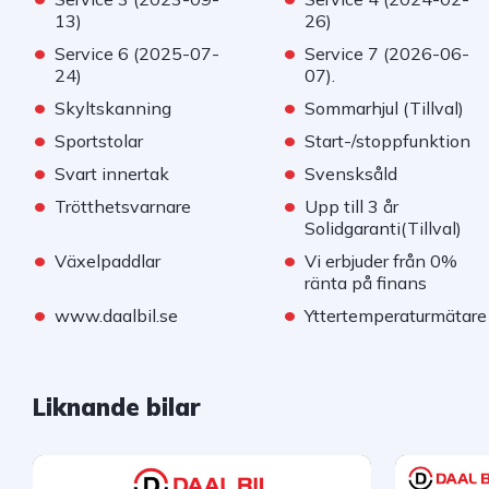
13)
26)
•
•
Service 6 (2025-07-
Service 7 (2026-06-
24)
07).
•
•
Skyltskanning
Sommarhjul (Tillval)
•
•
Sportstolar
Start-/stoppfunktion
•
•
Svart innertak
Svensksåld
•
•
Trötthetsvarnare
Upp till 3 år
Solidgaranti(Tillval)
•
•
Växelpaddlar
Vi erbjuder från 0%
ränta på finans
•
•
www.daalbil.se
Yttertemperaturmätare
Liknande bilar