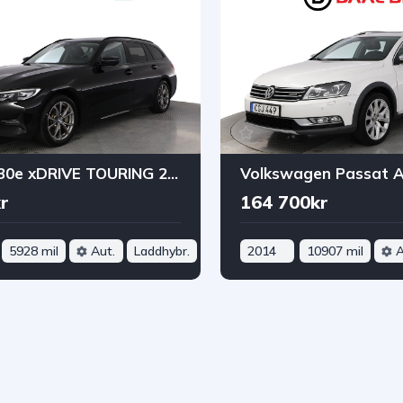
BMW 330e xDRIVE TOURING 292HK SPORT LINE PRIVAT/FÖRETAGSLEASING
r
164 700kr
5928 mil
Aut.
Laddhybr.
2014
10907 mil
A