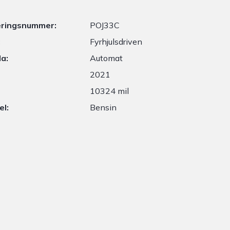
eringsnummer:
POJ33C
:
Fyrhjulsdriven
a:
Automat
2021
10324 mil
el:
Bensin