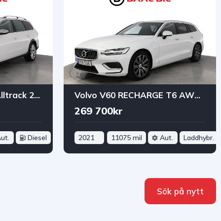
Volkswagen Passat Alltrack 2.0 TDI 4M 177HK PREMIUM B-KAM NAVI PANO BI-XENON
Volvo V60 RECHARGE T6 AWD 341HK MOMENTUM DRAG B-KAM NAVI HIGH PER
269 700kr
ut.
Diesel
2021
11075 mil
Aut.
Laddhybr.
Sök på nytt