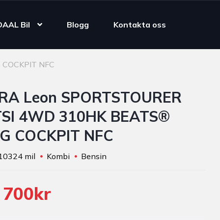
DAAL Bil
Blogg
Kontakta oss
 COCKPIT NFC
RA Leon SPORTSTOURER
 TSI 4WD 310HK BEATS®
G COCKPIT NFC
10324 mil
Kombi
Bensin
 700kr