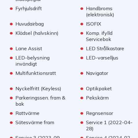
•
•
Fyrhjulsdrift
Handbroms
(elektronisk)
•
•
Huvudairbag
ISOFIX
•
•
Klädsel (halvskinn)
Komp. ifylld
Servicebok
•
•
Lane Assist
LED Strålkastare
•
•
LED-belysning
LED-varselljus
invändigt
•
•
Multifunktionsratt
Navigator
•
•
Nyckelfritt (Keyless)
Optikpaket
•
•
Parkeringssen. fram &
Pekskärm
bak
•
•
Rattvärme
Regnsensor
•
•
Sätesvärme fram
Service 1 (2022-04-
28)
•
•
Service 3 (2023-09-
Service 4 (2024-02-