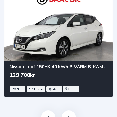
Nissan Leaf 150HK 40 kWh P-VÄRM B-KAM NAVI ACC APP-CONNECT
129 700kr
2020
9713 mil
Aut.
El