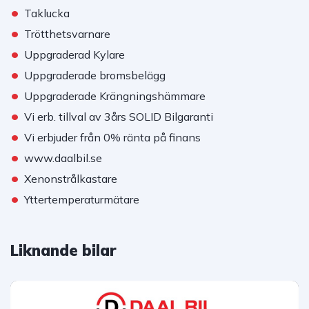
•
Taklucka
•
Trötthetsvarnare
•
Uppgraderad Kylare
•
Uppgraderade bromsbelägg
•
Uppgraderade Krängningshämmare
•
Vi erb. tillval av 3års SOLID Bilgaranti
•
Vi erbjuder från 0% ränta på finans
•
www.daalbil.se
•
Xenonstrålkastare
•
Yttertemperaturmätare
Liknande bilar