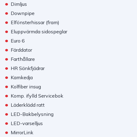
•
Dimljus
•
Downpipe
•
Elfönsterhissar (fram)
•
Eluppvärmda sidospeglar
•
Euro 6
•
Färddator
•
Farthållare
•
HR Sänkfjädrar
•
Kamkedja
•
Kolfiber insug
•
Komp. ifylld Servicebok
•
Läderklädd ratt
•
LED-Bakbelysning
•
LED-varselljus
•
MirrorLink