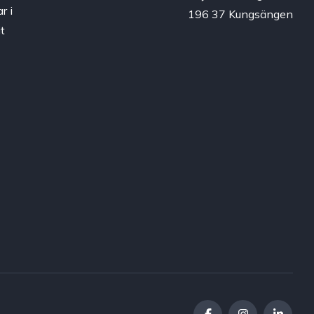
r i
196 37 Kungsängen
t