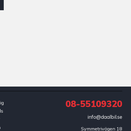
08-55109320
ig
ls
info@daalbil.se
r
h
Symmetrivägen 18
