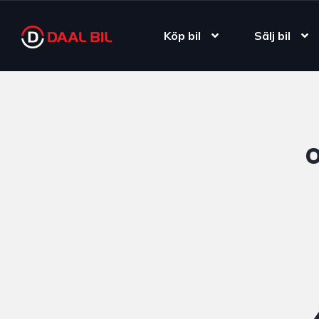
Köp bil
Sälj bil
O