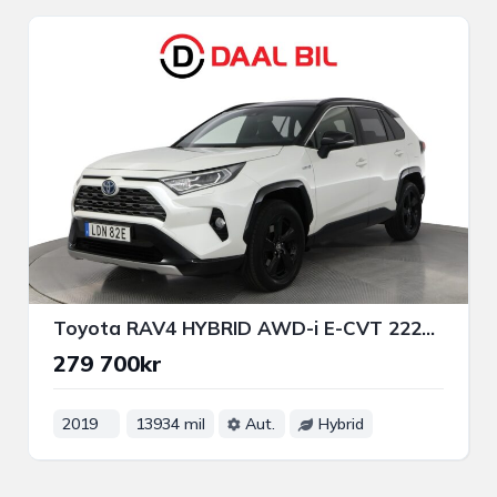
Toyota RAV4 HYBRID AWD-i E-CVT 222HK STYLE JBL® M-VÄRM B-KAMERA
279 700kr
2019
13934 mil
Aut.
Hybrid