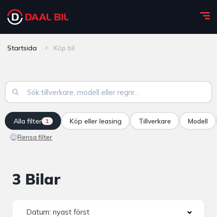
Startsida
Köp bil
Alla filter
Köp eller leasing
Tillverkare
Modell
1
Rensa filter
×
3 Bilar
Datum: nyast först