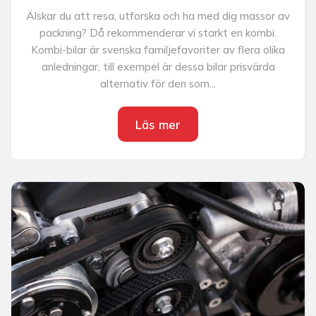
Älskar du att resa, utforska och ha med dig massor av
packning? Då rekommenderar vi starkt en kombi.
Kombi-bilar är svenska familjefavoriter av flera olika
anledningar, till exempel är dessa bilar prisvärda
alternativ för den som...
Läs mer