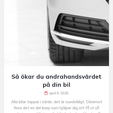
Så ökar du andrahandsvärdet
på din bil
april 9, 2026
Alla bilar tappar i värde, det är oundvikligt. Däremot
finns det en del knep som hjälper dig att få ut så