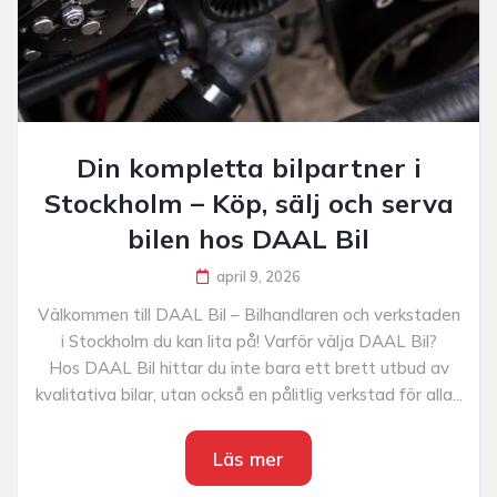
Din kompletta bilpartner i
Stockholm – Köp, sälj och serva
bilen hos DAAL Bil
april 9, 2026
Välkommen till DAAL Bil – Bilhandlaren och verkstaden
i Stockholm du kan lita på! Varför välja DAAL Bil?
Hos DAAL Bil hittar du inte bara ett brett utbud av
kvalitativa bilar, utan också en pålitlig verkstad för alla...
Läs mer