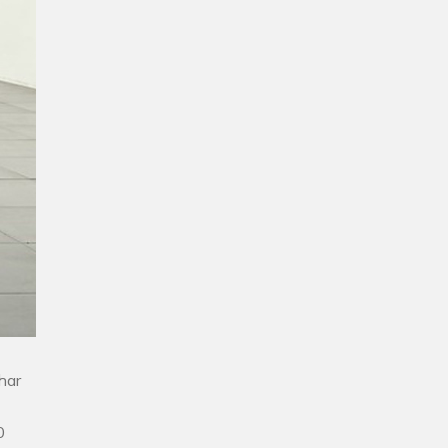
har
0