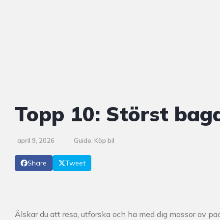
Topp 10: Störst ba
april 9, 2026
Guide
,
Köp bil
Share
Tweet
Älskar du att resa, utforska och ha med dig massor av p