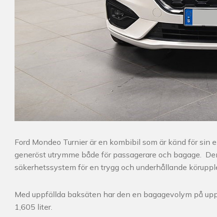
Ford Mondeo Turnier är en kombibil som är känd för sin 
generöst utrymme både för passagerare och bagage. Den
säkerhetssystem för en trygg och underhållande köruppl
Med uppfällda baksäten har den en bagagevolym på upp ti
1,605 liter.