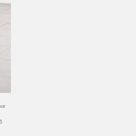
har
å