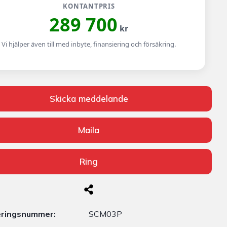
KONTANTPRIS
289 700
kr
Vi hjälper även till med inbyte, finansiering och försäkring.
Skicka meddelande
Maila
Ring
eringsnummer:
SCM03P