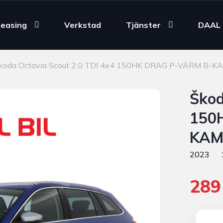
Leasing
Verkstad
Tjänster
DAAL 
koda Octavia Scout 2.0 TDI 4x4 150HK DRAG P-VÄRM B
Škod
150
KAM
2023
289