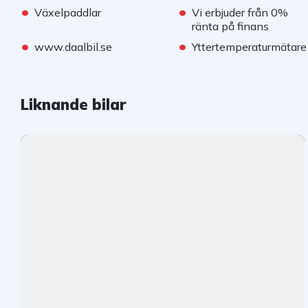
•
•
Växelpaddlar
Vi erbjuder från 0%
ränta på finans
•
•
www.daalbil.se
Yttertemperaturmätare
Liknande bilar