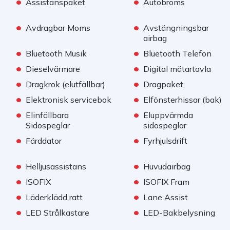
•
•
Assistanspaket
Autobroms
•
•
Avdragbar Moms
Avstängningsbar
airbag
•
•
Bluetooth Musik
Bluetooth Telefon
•
•
Dieselvärmare
Digital mätartavla
•
•
Dragkrok (elutfällbar)
Dragpaket
•
•
Elektronisk servicebok
Elfönsterhissar (bak)
•
•
Elinfällbara
Eluppvärmda
Sidospeglar
sidospeglar
•
•
Färddator
Fyrhjulsdrift
•
•
Helljusassistans
Huvudairbag
•
•
ISOFIX
ISOFIX Fram
•
•
Läderklädd ratt
Lane Assist
•
•
LED Strålkastare
LED-Bakbelysning