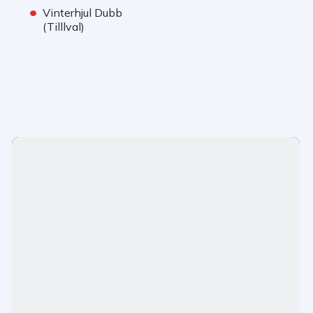
•
Vinterhjul Dubb
(Tilllval)