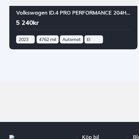
Volkswagen ID.4 PRO PERFORMANCE 204HK 82kWh PRIVAT/FÖRETAGSLEASING
5 240kr
2023
4762 mil
Automat
El
Köp bil
Bl