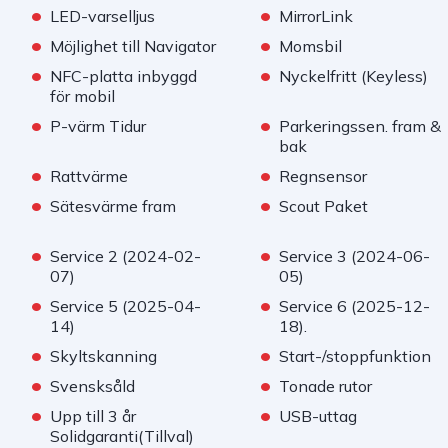
•
•
LED-varselljus
MirrorLink
•
•
Möjlighet till Navigator
Momsbil
•
•
NFC-platta inbyggd
Nyckelfritt (Keyless)
för mobil
•
•
P-värm Tidur
Parkeringssen. fram &
bak
•
•
Rattvärme
Regnsensor
•
•
Sätesvärme fram
Scout Paket
•
•
Service 2 (2024-02-
Service 3 (2024-06-
07)
05)
•
•
Service 5 (2025-04-
Service 6 (2025-12-
14)
18).
•
•
Skyltskanning
Start-/stoppfunktion
•
•
Svensksåld
Tonade rutor
•
•
Upp till 3 år
USB-uttag
Solidgaranti(Tillval)