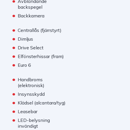
•
Avbländande
backspegel
•
Backkamera
•
Centrallås (fjärrstyrt)
•
Dimljus
•
Drive Select
•
Elfönsterhissar (fram)
•
Euro 6
•
Handbroms
(elektronisk)
•
Insynsskydd
•
Klädsel (alcantara/tyg)
•
Leasebar
•
LED-belysning
invändigt