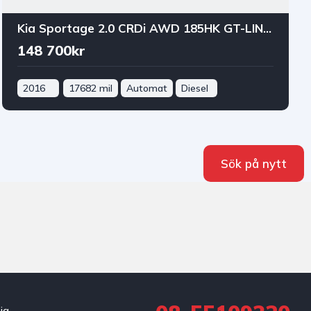
Kia Sportage 2.0 CRDi AWD 185HK GT-LINE DRAG B-KAM JBL® NAVI PANO
148 700kr
2016
17682 mil
Automat
Diesel
Sök på nytt
ig