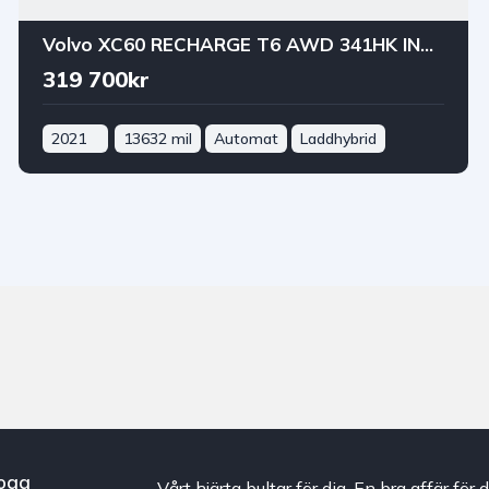
Volvo XC60 RECHARGE T6 AWD 341HK INSCRIPTION DRAG PANO B-KAM
319 700kr
2021
13632 mil
Automat
Laddhybrid
ogg
Vårt hjärta bultar för dig. En bra affär för d