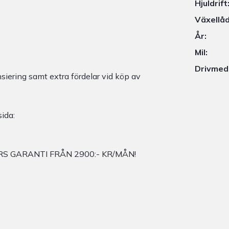
Hjuldrift
Växellåd
År:
Mil:
Drivmed
siering samt extra fördelar vid köp av
ida:
S GARANTI FRÅN 2900:- KR/MÅN!