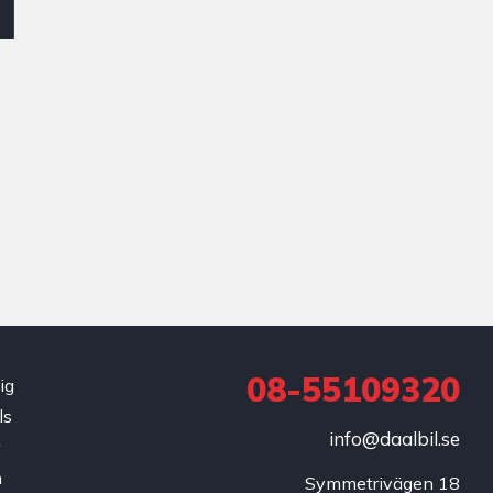
08-55109320
ig
ls
info@daalbil.se
r
h
Symmetrivägen 18
