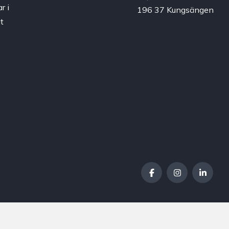
r i
196 37 Kungsängen
t