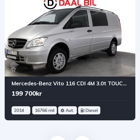
Mercedes-Benz Vito 116 CDI 4M 3.0t TOUCHSHIFT 163HK COMFORTLINE DRAG B-KAM
199 700kr
2014
16766 mil
Aut.
Diesel