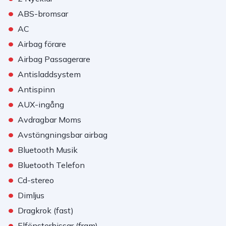
•
ABS-bromsar
•
AC
•
Airbag förare
•
Airbag Passagerare
•
Antisladdsystem
•
Antispinn
•
AUX-ingång
•
Avdragbar Moms
•
Avstängningsbar airbag
•
Bluetooth Musik
•
Bluetooth Telefon
•
Cd-stereo
•
Dimljus
•
Dragkrok (fast)
•
Elfönsterhissar (fram)