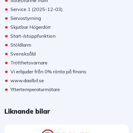
Sätesvärme fram
•
Service 1 (2025-12-03).
•
Servostyrning
•
Skjutbar Högerdörr
•
Start-/stoppfunktion
•
Stöldlarm
•
Svensksåld
•
Trötthetsvarnare
•
Vi erbjuder från 0% ränta på finans
•
www.daalbil.se
•
Yttertemperaturmätare
Liknande bilar