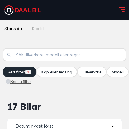
Startsida
Köp bil
Alla filter
Köp eller leasing
Tillverkare
Modell
1
Rensa filter
×
17 Bilar
Datum: nyast först