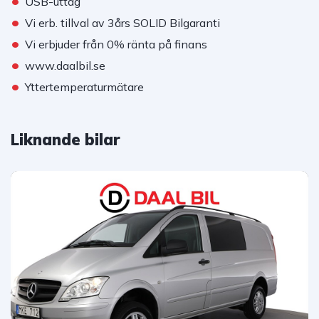
•
USB-uttag
•
Vi erb. tillval av 3års SOLID Bilgaranti
•
Vi erbjuder från 0% ränta på finans
•
www.daalbil.se
•
Yttertemperaturmätare
Liknande bilar