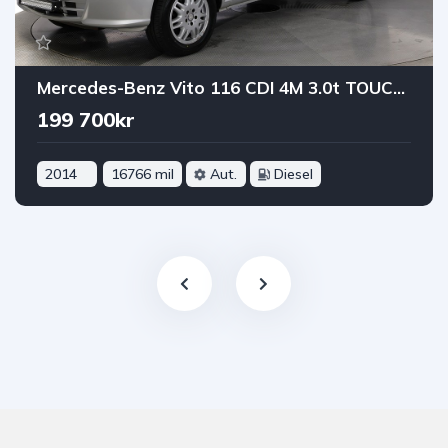
Mercedes-Benz Vito 116 CDI 4M 3.0t TOUCHSHIFT 163HK COMFORTLINE DRAG B-KAM
199 700kr
2014
16766 mil
Aut.
Diesel