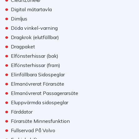
CleanZone®
•
Digital mätartavla
•
Dimljus
•
Döda vinkel-varning
•
Dragkrok (elutfällbar)
•
Dragpaket
•
Elfönsterhissar (bak)
•
Elfönsterhissar (fram)
•
Elinfällbara Sidospeglar
•
Elmanövrerat Förarsäte
•
Elmanövrerat Passagerarsäte
•
Eluppvärmda sidospeglar
•
Färddator
•
Förarsäte Minnesfunktion
•
Fullservad På Volvo