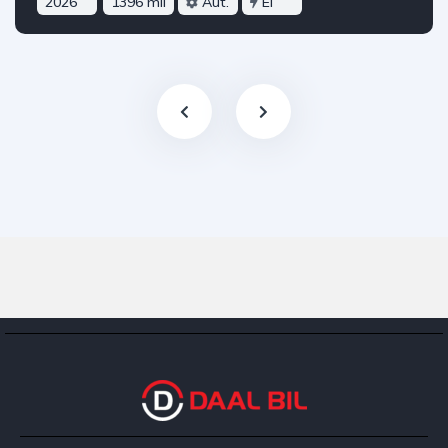
2026
1396 mil
Aut.
El