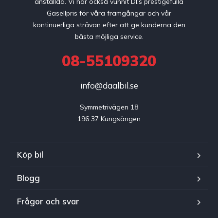
anställda. Vi har också vunnit DI:s prestigefulla
Gasellpris för våra framgångar och vår
kontinuerliga strävan efter att ge kunderna den
bästa möjliga service.
08-55109320
info@daalbil.se
Symmetrivägen 18

196 37 Kungsängen
Köp bil
Blogg
Frågor och svar