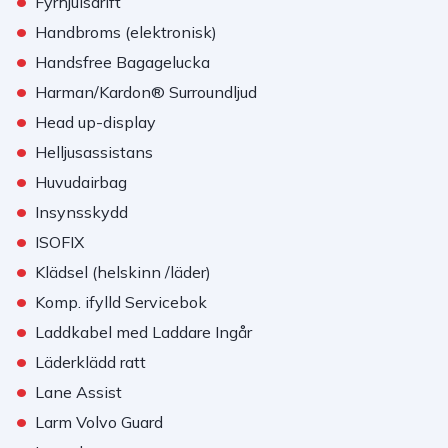
•
Fyrhjulsdrift
•
Handbroms (elektronisk)
•
Handsfree Bagagelucka
•
Harman/Kardon® Surroundljud
•
Head up-display
•
Helljusassistans
•
Huvudairbag
•
Insynsskydd
•
ISOFIX
•
Klädsel (helskinn /läder)
•
Komp. ifylld Servicebok
•
Laddkabel med Laddare Ingår
•
Läderklädd ratt
•
Lane Assist
•
Larm Volvo Guard