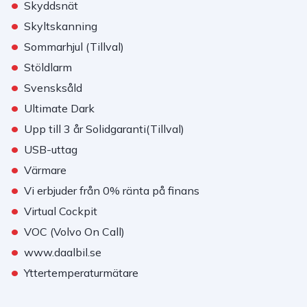
•
Skyddsnät
•
Skyltskanning
•
Sommarhjul (Tillval)
•
Stöldlarm
•
Svensksåld
•
Ultimate Dark
•
Upp till 3 år Solidgaranti(Tillval)
•
USB-uttag
•
Värmare
•
Vi erbjuder från 0% ränta på finans
•
Virtual Cockpit
•
VOC (Volvo On Call)
•
www.daalbil.se
•
Yttertemperaturmätare