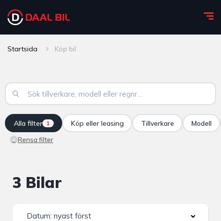
Startsida
Köp bil
Alla filter
Köp eller leasing
Tillverkare
Modell
1
Rensa filter
×
3 Bilar
Datum: nyast först