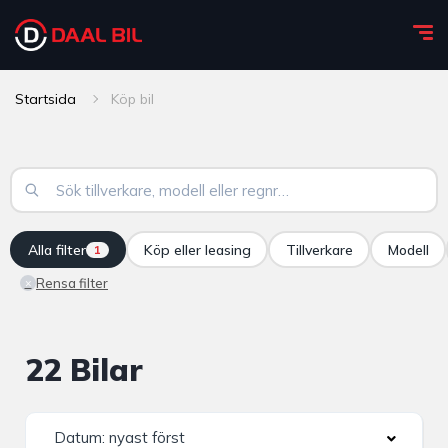
Startsida
Köp bil
Alla filter
Köp eller leasing
Tillverkare
Modell
1
Rensa filter
×
22 Bilar
Datum: nyast först