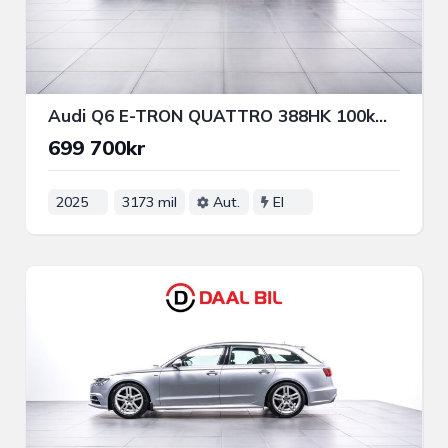
Audi Q6 E-TRON QUATTRO 388HK 100kWh S-LINE PANO B&O® P-VÄRM DRAG
699 700kr
2025
3173 mil
Aut.
El