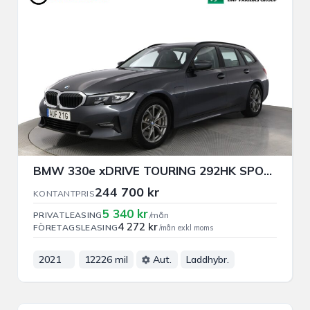
BMW 330e xDRIVE TOURING 292HK SPORT LINE DRAG NAVI NFC VÄRMARE
244 700 kr
KONTANTPRIS
5 340 kr
PRIVATLEASING
/mån
4 272 kr
FÖRETAGSLEASING
/mån exkl moms
2021
12226 mil
Aut.
Laddhybr.