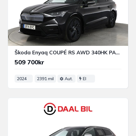
Škoda Enyaq COUPÉ RS AWD 340HK PANORAMA CANTON® DRAG HUD B-KAMERA
509 700kr
2024
2391 mil
Aut.
El