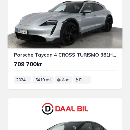
Porsche Taycan 4 CROSS TURISMO 381HK SPORT CHRONO+ BOSE® PASM PANO VÄRM
709 700kr
2024
5410 mil
Aut.
El