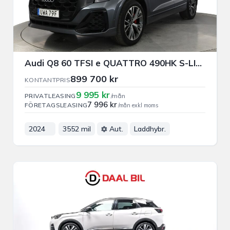
Audi Q8 60 TFSI e QUATTRO 490HK S-LINE PANO DRAG B-KAM NAVI
899 700 kr
KONTANTPRIS
9 995 kr
PRIVATLEASING
/mån
7 996 kr
FÖRETAGSLEASING
/mån exkl moms
2024
3552 mil
Aut.
Laddhybr.