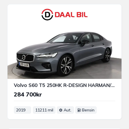
Volvo S60 T5 250HK R-DESIGN HARMAN/KARDON® B-KAMERA VÄRM NAVI
284 700kr
2019
11211 mil
Aut.
Bensin