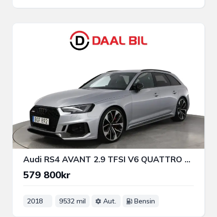
Audi RS4 AVANT 2.9 TFSI V6 QUATTRO 450HK PANO B&O® B-KAM 3-ZON
579 800kr
2018
9532 mil
Aut.
Bensin