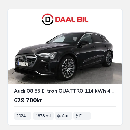
Audi Q8 55 E-tron QUATTRO 114 kWh 408HK S-LINE P-VÄRM B&O® PANO LUFTFJÄD
629 700kr
2024
1878 mil
Aut.
El