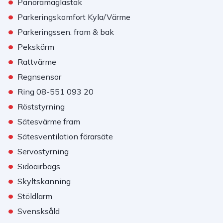
•
Panoramaglastak
•
Parkeringskomfort Kyla/Värme
•
Parkeringssen. fram & bak
•
Pekskärm
•
Rattvärme
•
Regnsensor
•
Ring 08-551 093 20
•
Röststyrning
•
Sätesvärme fram
•
Sätesventilation förarsäte
•
Servostyrning
•
Sidoairbags
•
Skyltskanning
•
Stöldlarm
•
Svensksåld