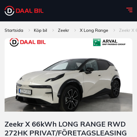
Startsida
Köp bil
Zeekr
X Long Range
Zeekr X
Zeekr X 66kWh LONG RANGE RWD
272HK PRIVAT/FÖRETAGSLEASING