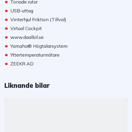
•
Tonade rutor
•
USB-uttag
•
Vinterhjul Friktion (Tillval)
•
Virtual Cockpit
•
www.daalbil.se
•
Yamaha® Högtalarsystem
•
Yttertemperaturmätare
•
ZEEKR AD
Liknande bilar