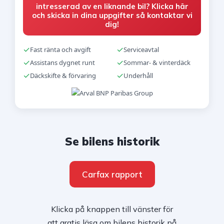
intresserad av en liknande bil? Klicka här
och skicka in dina uppgifter så kontaktar vi
dig!
✓
✓
Fast ränta och avgift
Serviceavtal
✓
✓
Assistans dygnet runt
Sommar- & vinterdäck
✓
✓
Däckskifte & förvaring
Underhåll
Se bilens historik
Carfax rapport
Klicka på knappen till vänster för
att gratis läsa om bilens historik på