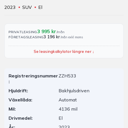
2023
SUV
El
3 995 kr
PRIVATLEASING
/mån
3 196 kr
FÖRETAGSLEASING
/mån exkl moms
Se leasingkalkylator längre ner ↓
Registreringsnummer
ZZH533
:
Hjuldrift:
Bakhjulsdriven
Växellåda:
Automat
Mil:
4136 mil
Drivmedel:
El
År:
2023