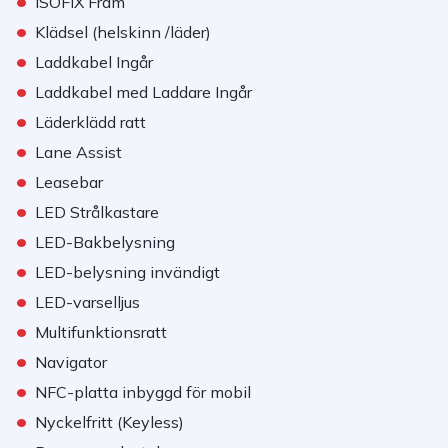
ISOFIX Fram
•
Klädsel (helskinn /läder)
•
Laddkabel Ingår
•
Laddkabel med Laddare Ingår
•
Läderklädd ratt
•
Lane Assist
•
Leasebar
•
LED Strålkastare
•
LED-Bakbelysning
•
LED-belysning invändigt
•
LED-varselljus
•
Multifunktionsratt
•
Navigator
•
NFC-platta inbyggd för mobil
•
Nyckelfritt (Keyless)