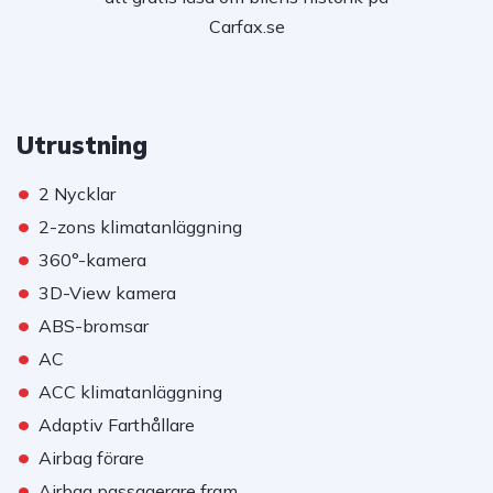
Carfax.se
Utrustning
•
2 Nycklar
•
2-zons klimatanläggning
•
360°-kamera
•
3D-View kamera
•
ABS-bromsar
•
AC
•
ACC klimatanläggning
•
Adaptiv Farthållare
•
Airbag förare
•
Airbag passagerare fram