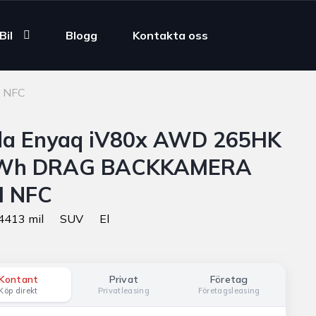
Bil
Blogg
Kontakta oss
 NFC
da Enyaq iV80x AWD 265HK
Wh DRAG BACKKAMERA
I NFC
4413 mil
SUV
El
Kontant
Privat
Företag
Köp direkt
Privatleasing
Företagsleasing