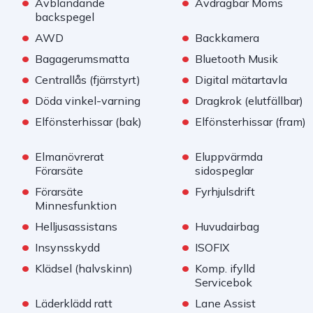
•
•
Avbländande
Avdragbar Moms
backspegel
•
•
AWD
Backkamera
•
•
Bagagerumsmatta
Bluetooth Musik
•
•
Centrallås (fjärrstyrt)
Digital mätartavla
•
•
Döda vinkel-varning
Dragkrok (elutfällbar)
•
•
Elfönsterhissar (bak)
Elfönsterhissar (fram)
•
•
Elmanövrerat
Eluppvärmda
Förarsäte
sidospeglar
•
•
Förarsäte
Fyrhjulsdrift
Minnesfunktion
•
•
Helljusassistans
Huvudairbag
•
•
Insynsskydd
ISOFIX
•
•
Klädsel (halvskinn)
Komp. ifylld
Servicebok
•
•
Läderklädd ratt
Lane Assist