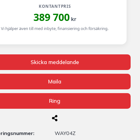
KONTANTPRIS
389 700
kr
Vi hjälper även till med inbyte, finansiering och försäkring.
Skicka meddelande
Maila
Ring
eringsnummer:
WAY04Z