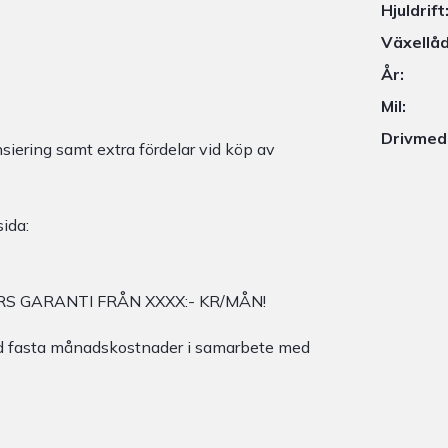
Hjuldrift
Växellåd
År:
Mil:
Drivmed
siering samt extra fördelar vid köp av
ida:
S GARANTI FRÅN XXXX:- KR/MÅN!
med fasta månadskostnader i samarbete med