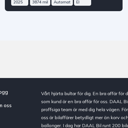
2025
3874 mil
Automat
El
ogg
Vårt hjärta bultar för dig. En bra affär för d
som kund är en bra affär för oss. DAAL Bi
m oss
proffsiga team är med dig hela vägen. Fö
oss är bilaffärer betydligt mer än korv oc
ballonger. I dag har DAAL Bil runt 200 bila