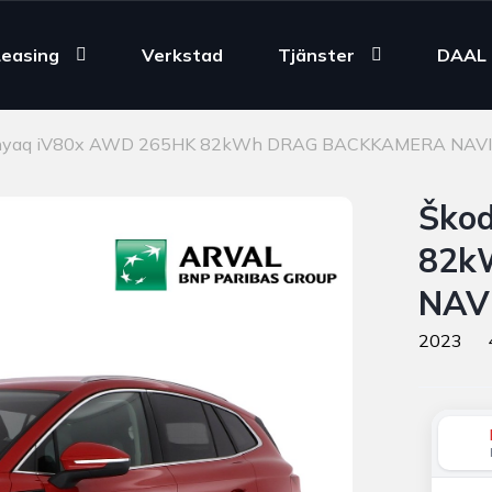
Leasing
Verkstad
Tjänster
DAAL 
nyaq iV80x AWD 265HK 82kWh DRAG BACKKAMERA NAVI
Ško
82k
NAV
2023