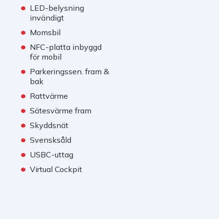
•
LED-belysning
invändigt
•
Momsbil
•
NFC-platta inbyggd
för mobil
•
Parkeringssen. fram &
bak
•
Rattvärme
•
Sätesvärme fram
•
Skyddsnät
•
Svensksåld
•
USBC-uttag
•
Virtual Cockpit