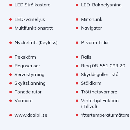
•
•
LED Strålkastare
LED-Bakbelysning
•
•
LED-varselljus
MirrorLink
•
•
Multifunktionsratt
Navigator
•
•
Nyckelfritt (Keyless)
P-värm Tidur
•
•
Pekskärm
Rails
•
•
Regnsensor
Ring 08-551 093 20
•
•
Servostyrning
Skyddsgaller i stål
•
•
Skyltskanning
Stöldlarm
•
•
Tonade rutor
Trötthetsvarnare
•
•
Värmare
Vinterhjul Friktion
(Tillval)
•
•
www.daalbil.se
Yttertemperaturmätare