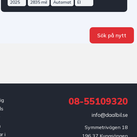
2025
2835 mil
Automat
El
Sök på nytt
08-55109320
ig
ls
info@daalbil.se
r
h
Symmetrivägen 18

r i
196 37 Kungsängen