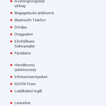
•
Avstängningsbar
airbag
•
Bagagelucka (eldriven)
•
Bluetooth Telefon
•
Dimljus
•
Dragpaket
•
Elinfällbara
Sidospeglar
•
Färddator
•
Handbroms
(elektronisk)
•
Infotainmentpaket
•
ISOFIX Fram
•
Laddkabel Ingår
•
Leasebar