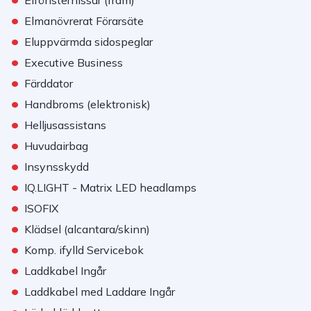
Elfönsterhissar (fram)
•
Elmanövrerat Förarsäte
•
Eluppvärmda sidospeglar
•
Executive Business
•
Färddator
•
Handbroms (elektronisk)
•
Helljusassistans
•
Huvudairbag
•
Insynsskydd
•
IQ.LIGHT - Matrix LED headlamps
•
ISOFIX
•
Klädsel (alcantara/skinn)
•
Komp. ifylld Servicebok
•
Laddkabel Ingår
•
Laddkabel med Laddare Ingår