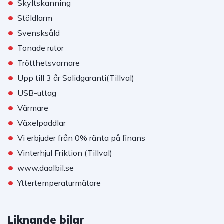
•
Skyltskanning
•
Stöldlarm
•
Svensksåld
•
Tonade rutor
•
Trötthetsvarnare
•
Upp till 3 år Solidgaranti(Tillval)
•
USB-uttag
•
Värmare
•
Växelpaddlar
•
Vi erbjuder från 0% ränta på finans
•
Vinterhjul Friktion (Tillval)
•
www.daalbil.se
•
Yttertemperaturmätare
Liknande bilar