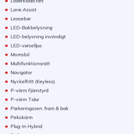
•
Läderklädd ratt
•
Lane Assist
•
Leasebar
•
LED-Bakbelysning
•
LED-belysning invändigt
•
LED-varselljus
•
Momsbil
•
Multifunktionsratt
•
Navigator
•
Nyckelfritt (Keyless)
•
P-värm Fjärrstyrd
•
P-värm Tidur
•
Parkeringssen. fram & bak
•
Pekskärm
•
Plug-In Hybrid