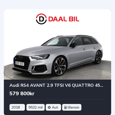
Audi RS4 AVANT 2.9 TFSI V6 QUATTRO 450HK PANO B&O® B-KAM 3-ZON
579 800kr
2018
9532 mil
Aut.
Bensin