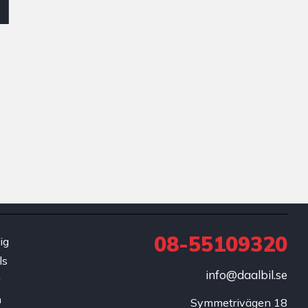
08-55109320
ig
ls
info@daalbil.se
r
h
Symmetrivägen 18
