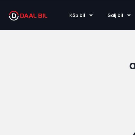
Köp bil
Sälj bil
O