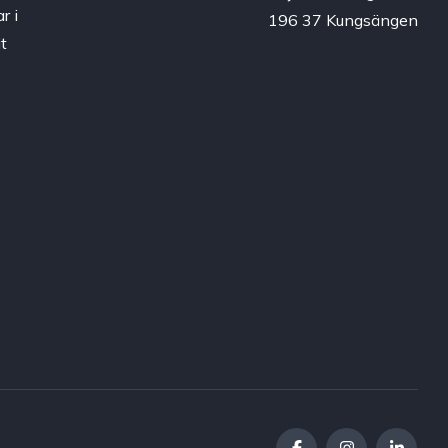
r i
196 37 Kungsängen
t