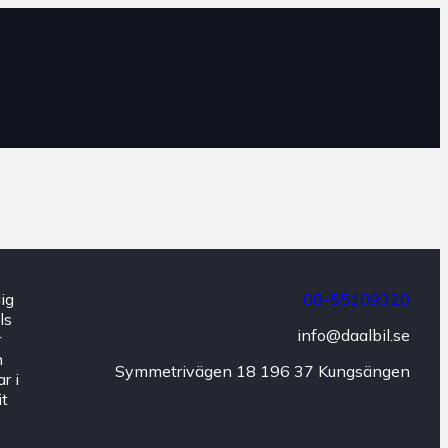
dig
08-55109320
ls
info@daalbil.se
r
h
Symmetrivägen 18 196 37 Kungsängen
r i
it
n