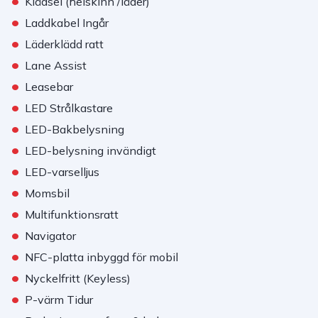
•
Klädsel (helskinn /läder)
•
Laddkabel Ingår
•
Läderklädd ratt
•
Lane Assist
•
Leasebar
•
LED Strålkastare
•
LED-Bakbelysning
•
LED-belysning invändigt
•
LED-varselljus
•
Momsbil
•
Multifunktionsratt
•
Navigator
•
NFC-platta inbyggd för mobil
•
Nyckelfritt (Keyless)
•
P-värm Tidur