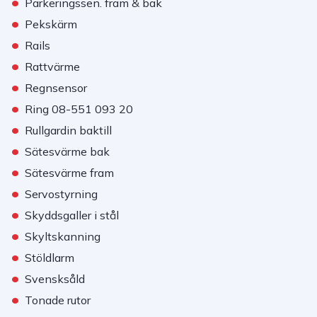
•
Parkeringssen. fram & bak
•
Pekskärm
•
Rails
•
Rattvärme
•
Regnsensor
•
Ring 08-551 093 20
•
Rullgardin baktill
•
Sätesvärme bak
•
Sätesvärme fram
•
Servostyrning
•
Skyddsgaller i stål
•
Skyltskanning
•
Stöldlarm
•
Svensksåld
•
Tonade rutor