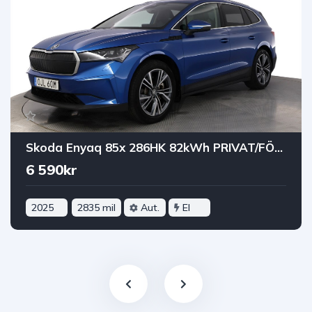
Skoda Enyaq 85x 286HK 82kWh PRIVAT/FÖRETAGSLEASING
6 590kr
2025
2835 mil
Aut.
El