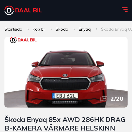
Startsida
Köp bil
Skoda
Enyaq
Škoda Enyaq 8
2
/
20
Škoda Enyaq 85x AWD 286HK DRAG
B-KAMERA VÄRMARE HELSKINN