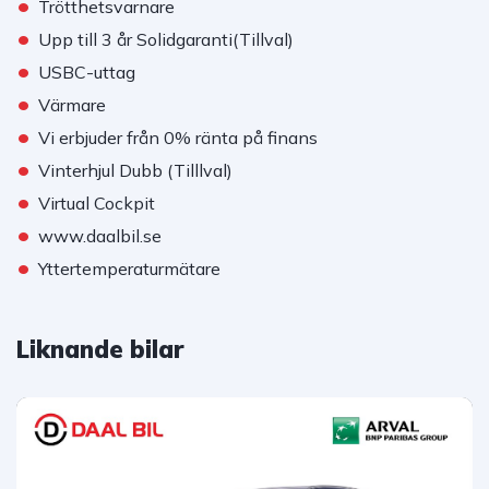
•
Trötthetsvarnare
•
Upp till 3 år Solidgaranti(Tillval)
•
USBC-uttag
•
Värmare
•
Vi erbjuder från 0% ränta på finans
•
Vinterhjul Dubb (Tilllval)
•
Virtual Cockpit
•
www.daalbil.se
•
Yttertemperaturmätare
Liknande bilar