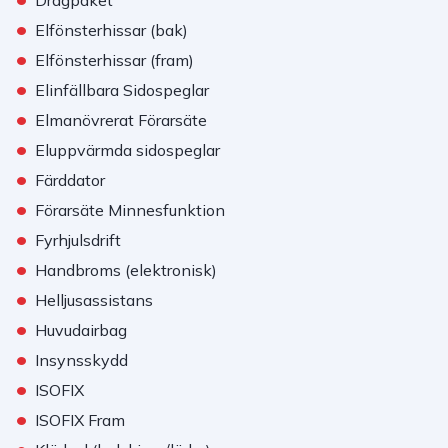
Dragpaket
•
Elfönsterhissar (bak)
•
Elfönsterhissar (fram)
•
Elinfällbara Sidospeglar
•
Elmanövrerat Förarsäte
•
Eluppvärmda sidospeglar
•
Färddator
•
Förarsäte Minnesfunktion
•
Fyrhjulsdrift
•
Handbroms (elektronisk)
•
Helljusassistans
•
Huvudairbag
•
Insynsskydd
•
ISOFIX
•
ISOFIX Fram