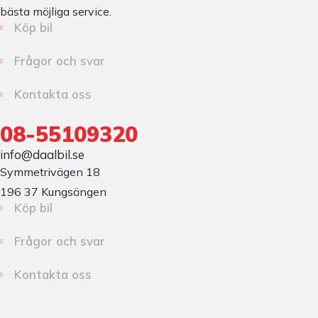
bästa möjliga service.
Köp bil
Frågor och svar
Kontakta oss
08-55109320
info@daalbil.se
Symmetrivägen 18

196 37 Kungsängen
Köp bil
Frågor och svar
Kontakta oss