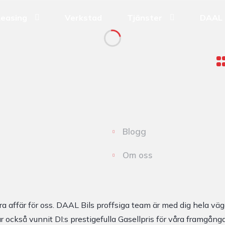
Leasing
Verkstad
Tjänster
DAAL 
Blogg
Om oss
 bra affär för oss. DAAL Bils proffsiga team är med dig hela väg
ar också vunnit DI:s prestigefulla Gasellpris för våra framgån