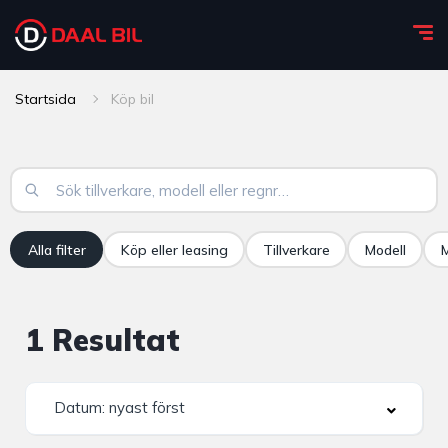
Startsida
Köp bil
Alla filter
Köp eller leasing
Tillverkare
Modell
M
1
Resultat
Datum: nyast först