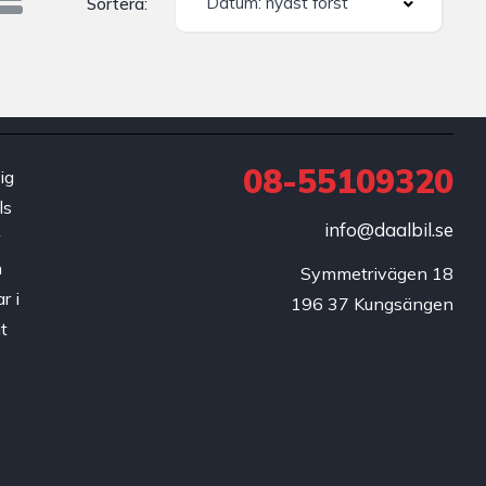
Datum: nyast först
Sortera:
08-55109320
ig
ls
info@daalbil.se
r
h
Symmetrivägen 18

r i
196 37 Kungsängen
t