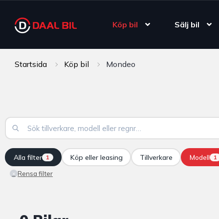
Köp bil
Sälj bil
Startsida
Köp bil
Mondeo
Alla filter
Köp eller leasing
Tillverkare
Modell
1
1
Rensa filter
×