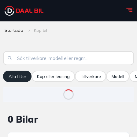
Startsida
Köp bil
Alla filter
Köp eller leasing
Tillverkare
Modell
M
0
Bilar