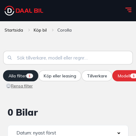
Startsida
Köp bil
Corolla
Alla filter
Köp eller leasing
Tillverkare
Modell
1
1
Rensa filter
×
0 Bilar
Datum: nyast först