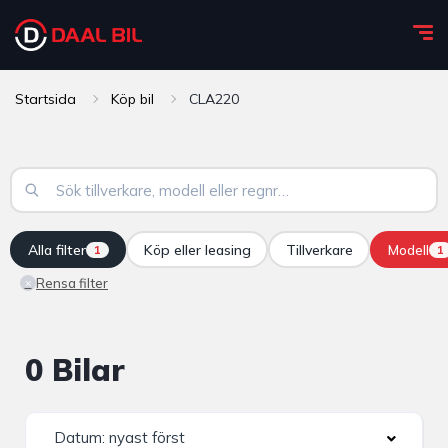
Startsida
Köp bil
CLA220
Alla filter
Köp eller leasing
Tillverkare
Modell
1
1
Rensa filter
×
0 Bilar
Datum: nyast först