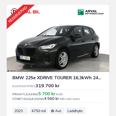
RESERVERAD
BMW 225e XDRIVE TOURER 16,3kWh 245HK M-SPORT B-KAMERA NAVI VÄRM
319 700 kr
KONTANTPRIS
5 700 kr
PRIVATLEASING
/mån
4 560 kr
FÖRETAGSLEASING
/mån exkl moms
2023
4750 mil
Aut.
Laddhybr.