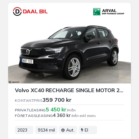
Volvo XC40 RECHARGE SINGLE MOTOR 231HK 69kWh PLUS DRAG VÄRM B-KAM
359 700 kr
KONTANTPRIS
5 450 kr
PRIVATLEASING
/mån
4 360 kr
FÖRETAGSLEASING
/mån exkl moms
2023
9134 mil
Aut.
El