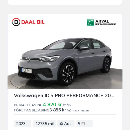
Volkswagen ID.5 PRO PERFORMANCE 204HK 82kWh PRIVAT/FÖRETAGSLEASING
4 820 kr
PRIVATLEASING
/mån
3 856 kr
FÖRETAGSLEASING
/mån exkl moms
2023
12735 mil
Aut.
El