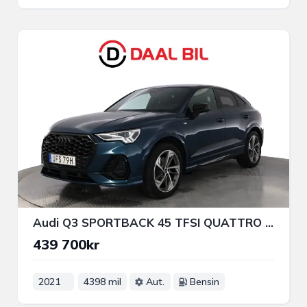
Audi Q3 SPORTBACK 45 TFSI QUATTRO 245HK S-LINE PVÄRM B&O B-KAM
439 700kr
2021
4398 mil
Aut.
Bensin