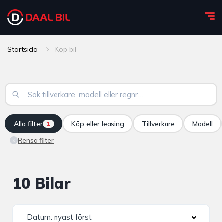
Startsida
Köp bil
Alla filter
Köp eller leasing
Tillverkare
Modell
1
Rensa filter
×
10 Bilar
Datum: nyast först