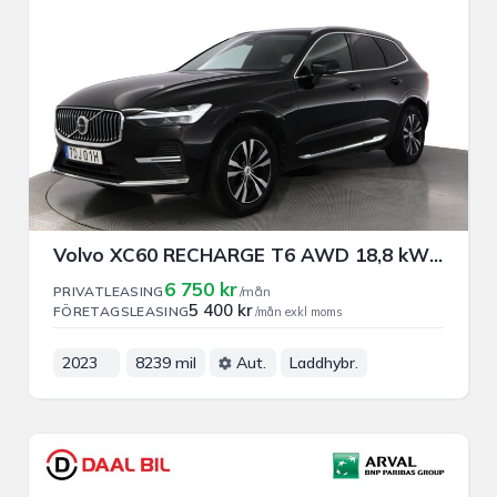
Volvo XC60 RECHARGE T6 AWD 18,8 kWh 350HK PRIVAT/FÖRETAGSLEASING
6 750 kr
PRIVATLEASING
/mån
5 400 kr
FÖRETAGSLEASING
/mån exkl moms
2023
8239 mil
Aut.
Laddhybr.