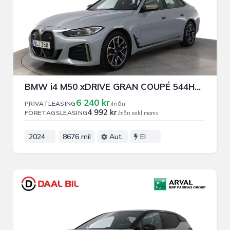
BMW i4 M50 xDRIVE GRAN COUPÉ 544HK PRIVAT/FÖRETAGSLEASING
6 240 kr
PRIVATLEASING
/mån
4 992 kr
FÖRETAGSLEASING
/mån exkl moms
2024
8676 mil
Aut.
El