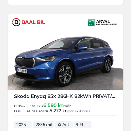
Skoda Enyaq 85x 286HK 82kWh PRIVAT/FÖRETAGSLEASING
6 590 kr
PRIVATLEASING
/mån
5 272 kr
FÖRETAGSLEASING
/mån exkl moms
2025
2835 mil
Aut.
El