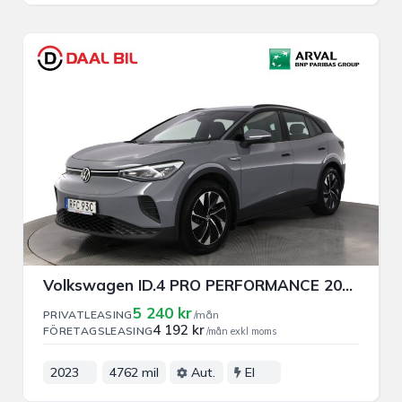
Volkswagen ID.4 PRO PERFORMANCE 204HK 82kWh PRIVAT/FÖRETAGSLEASING
5 240 kr
PRIVATLEASING
/mån
4 192 kr
FÖRETAGSLEASING
/mån exkl moms
2023
4762 mil
Aut.
El