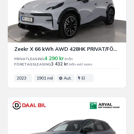
Zeekr X 66 kWh AWD 428HK PRIVAT/FÖRETAGSLEASING
4 290 kr
PRIVATLEASING
/mån
3 432 kr
FÖRETAGSLEASING
/mån exkl moms
2023
1901 mil
Aut.
El