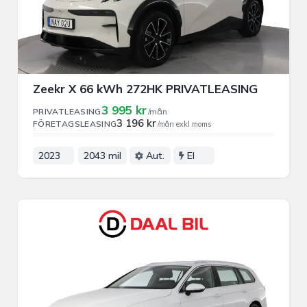
Zeekr X 66 kWh 272HK PRIVATLEASING
3 995 kr
PRIVATLEASING
/mån
3 196 kr
FÖRETAGSLEASING
/mån exkl moms
2023
2043 mil
Aut.
El