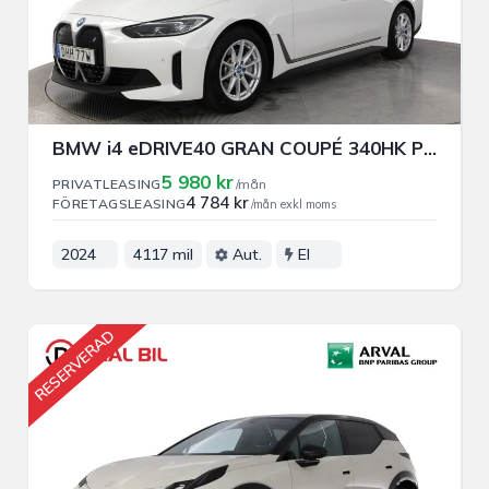
BMW i4 eDRIVE40 GRAN COUPÉ 340HK PRIVAT/FÖRETAGSLEASING
5 980 kr
PRIVATLEASING
/mån
4 784 kr
FÖRETAGSLEASING
/mån exkl moms
2024
4117 mil
Aut.
El
RESERVERAD