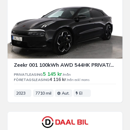
Zeekr 001 100kWh AWD 544HK PRIVAT/FÖRETAGSLEASING
5 145 kr
PRIVATLEASING
/mån
4 116 kr
FÖRETAGSLEASING
/mån exkl moms
2023
7710 mil
Aut.
El