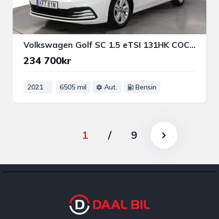
Volkswagen Golf SC 1.5 eTSI 131HK COCKPIT NFC P-SENS 3-ZON APP-CON
234 700kr
2021
6505 mil
Aut.
Bensin
1
/
9