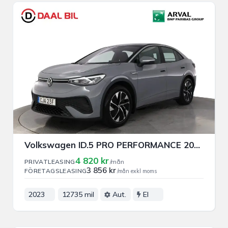
Volkswagen ID.5 PRO PERFORMANCE 204HK 82kWh PRIVAT/FÖRETAGSLEASING
4 820 kr
PRIVATLEASING
/mån
3 856 kr
FÖRETAGSLEASING
/mån exkl moms
2023
12735 mil
Aut.
El