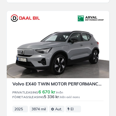
Volvo EX40 TWIN MOTOR PERFORMANCE 442HK PRIVAT/FÖRETAGSLEASING
6 670 kr
PRIVATLEASING
/mån
5 336 kr
FÖRETAGSLEASING
/mån exkl moms
2025
3874 mil
Aut.
El