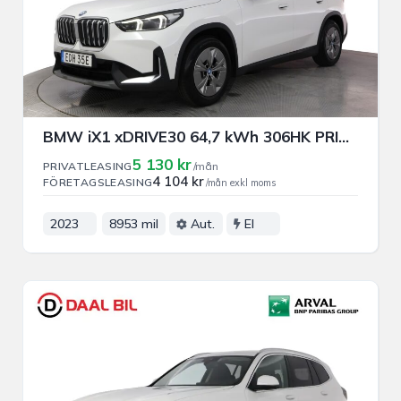
BMW iX1 xDRIVE30 64,7 kWh 306HK PRIVAT/FÖRETAGSLEASING
5 130 kr
PRIVATLEASING
/mån
4 104 kr
FÖRETAGSLEASING
/mån exkl moms
2023
8953 mil
Aut.
El