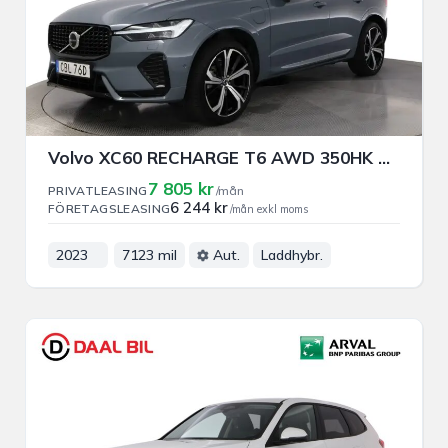
Volvo XC60 RECHARGE T6 AWD 350HK PLUS DARK PRIVAT/FÖRETAGSLEASING
7 805 kr
PRIVATLEASING
/mån
6 244 kr
FÖRETAGSLEASING
/mån exkl moms
2023
7123 mil
Aut.
Laddhybr.