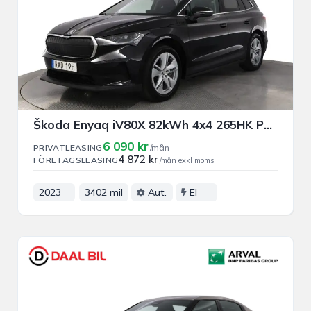
Škoda Enyaq iV80X 82kWh 4x4 265HK PRIVAT/FÖRETAGSLEASING
6 090 kr
PRIVATLEASING
/mån
4 872 kr
FÖRETAGSLEASING
/mån exkl moms
2023
3402 mil
Aut.
El