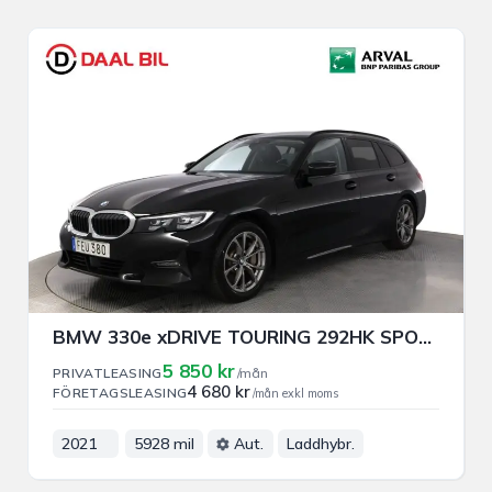
BMW 330e xDRIVE TOURING 292HK SPORT LINE PRIVAT/FÖRETAGSLEASING
5 850 kr
PRIVATLEASING
/mån
4 680 kr
FÖRETAGSLEASING
/mån exkl moms
2021
5928 mil
Aut.
Laddhybr.