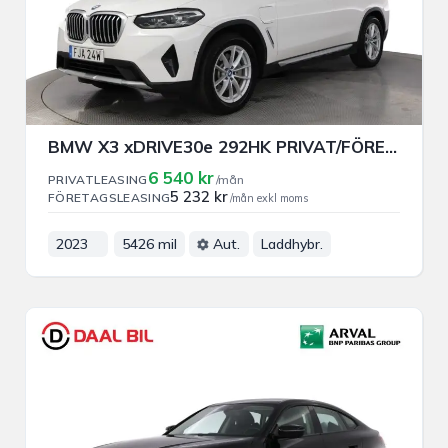
BMW X3 xDRIVE30e 292HK PRIVAT/FÖRETAGSLEASING
6 540 kr
PRIVATLEASING
/mån
5 232 kr
FÖRETAGSLEASING
/mån exkl moms
2023
5426 mil
Aut.
Laddhybr.