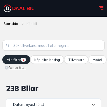
Startsida
Köp bil
Alla filter
Köp eller leasing
Tillverkare
Modell
1
Rensa filter
×
238 Bilar
Datum: nyast först