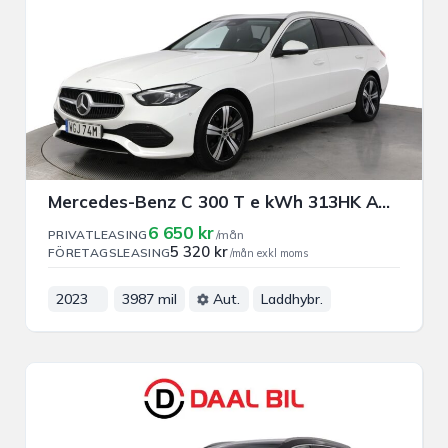
Mercedes-Benz C 300 T e kWh 313HK AVANTGARDE PRIVAT/FÖRETAGSLEASING
6 650 kr
PRIVATLEASING
/mån
5 320 kr
FÖRETAGSLEASING
/mån exkl moms
2023
3987 mil
Aut.
Laddhybr.