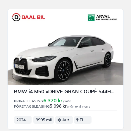
BMW i4 M50 xDRIVE GRAN COUPÈ 544HK PRIVAT/FÖRETAGSLEASING
6 370 kr
PRIVATLEASING
/mån
5 096 kr
FÖRETAGSLEASING
/mån exkl moms
2024
9995 mil
Aut.
El