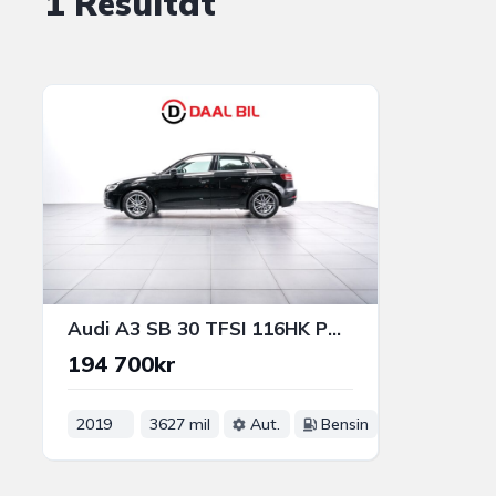
1 Resultat
Audi A3 SB 30 TFSI 116HK PROLINE M-VÄRM P-SENS FARTHÅLLARE
194 700kr
2019
3627 mil
Aut.
Bensin