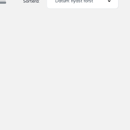
Datum: nyast först
Sortera: