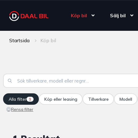
Köp bil
Sälj bil
Startsida
Köp bil
Alla filter
Köp eller leasing
Tillverkare
Modell
1
Rensa filter
×