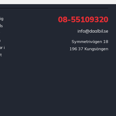
08-55109320
ig
ls
info@daalbil.se
r
h
Symmetrivägen 18

r i
196 37 Kungsängen
t