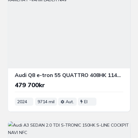
Audi Q8 e-tron 55 QUATTRO 408HK 114kWh DRAG B-KAMERA P-VÄRM LÄDER NAV
479 700kr
2024
9714 mil
Aut.
El