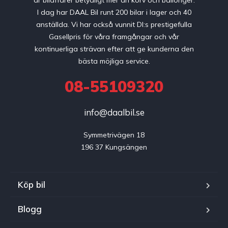
är bilaffärer betydligt mer än korv och ballonger.
I dag har DAAL Bil runt 200 bilar i lager och 40
anställda. Vi har också vunnit DI:s prestigefulla
Gasellpris för våra framgångar och vår
kontinuerliga strävan efter att ge kunderna den
bästa möjliga service.
08-55109320
info@daalbil.se
Symmetrivägen 18

196 37 Kungsängen
Köp bil
Blogg