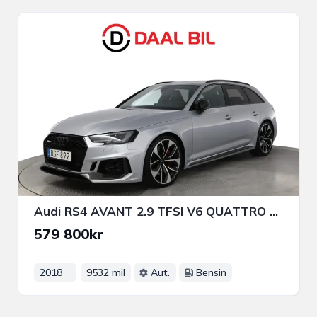
Audi RS4 AVANT 2.9 TFSI V6 QUATTRO 450HK PANO B&O® B-KAM 3-ZON
579 800kr
2018
9532 mil
Aut.
Bensin