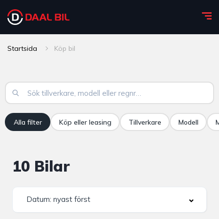
Startsida
Köp bil
Alla filter
Köp eller leasing
Tillverkare
Modell
M
10
Bilar
Datum: nyast först